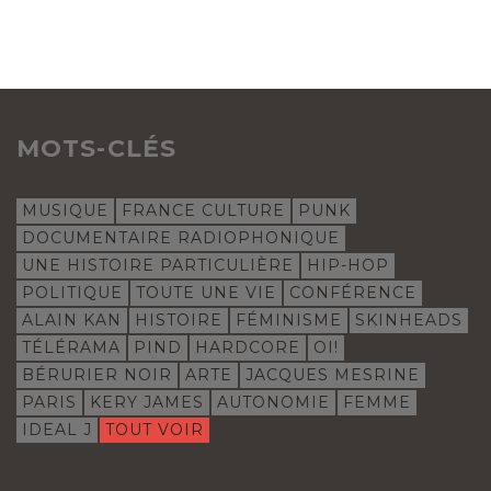
MOTS-CLÉS
MUSIQUE
FRANCE CULTURE
PUNK
DOCUMENTAIRE RADIOPHONIQUE
UNE HISTOIRE PARTICULIÈRE
HIP-HOP
POLITIQUE
TOUTE UNE VIE
CONFÉRENCE
ALAIN KAN
HISTOIRE
FÉMINISME
SKINHEADS
TÉLÉRAMA
PIND
HARDCORE
OI!
BÉRURIER NOIR
ARTE
JACQUES MESRINE
PARIS
KERY JAMES
AUTONOMIE
FEMME
IDEAL J
TOUT VOIR