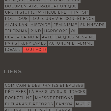
MUSIQUE
FRANCE CULTURE
PUNK
DOCUMENTAIRE RADIOPHONIQUE
UNE HISTOIRE PARTICULIÈRE
HIP-HOP
POLITIQUE
TOUTE UNE VIE
CONFÉRENCE
ALAIN KAN
HISTOIRE
FÉMINISME
SKINHEADS
TÉLÉRAMA
PIND
HARDCORE
OI!
BÉRURIER NOIR
ARTE
JACQUES MESRINE
PARIS
KERY JAMES
AUTONOMIE
FEMME
IDEAL J
TOUT VOIR
LIENS
COMPAGNIE DES PHARES ET BALISES
RÉFLEXES
LÀ-BAS SI J’Y SUIS
TRACKS
ROCKZELINE
MASSOT ÉDITIONS
EUTHANASIE RECORDS
FANXOA
MK2
Z
AUDIMAT EDITIONS
TÉLÉRAMA