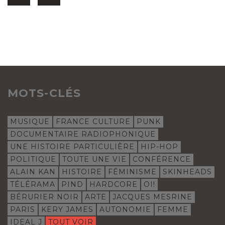
MOTS-CLÉS
MUSIQUE
FRANCE CULTURE
PUNK
DOCUMENTAIRE RADIOPHONIQUE
UNE HISTOIRE PARTICULIÈRE
HIP-HOP
POLITIQUE
TOUTE UNE VIE
CONFÉRENCE
ALAIN KAN
HISTOIRE
FÉMINISME
SKINHEADS
TÉLÉRAMA
PIND
HARDCORE
OI!
BÉRURIER NOIR
ARTE
JACQUES MESRINE
PARIS
KERY JAMES
AUTONOMIE
FEMME
IDEAL J
TOUT VOIR