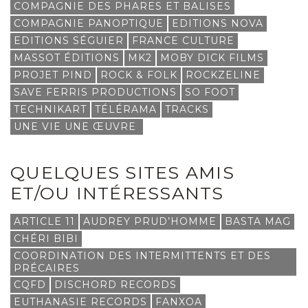
COMPAGNIE DES PHARES ET BALISES
COMPAGNIE PANOPTIQUE
EDITIONS NOVA
EDITIONS SÉGUIER
FRANCE CULTURE
MASSOT ÉDITIONS
MK2
MOBY DICK FILMS
PROJET PIND
ROCK & FOLK
ROCKZELINE
SAVE FERRIS PRODUCTIONS
SO FOOT
TECHNIKART
TÉLÉRAMA
TRACKS
UNE VIE UNE ŒUVRE
QUELQUES SITES AMIS
ET/OU INTÉRESSANTS
ARTICLE 11
AUDREY PRUD’HOMME
BASTA MAG
CHÉRI BIBI
COORDINATION DES INTERMITTENTS ET DES
PRÉCAIRES
CQFD
DISCHORD RECORDS
EUTHANASIE RECORDS
FANXOA