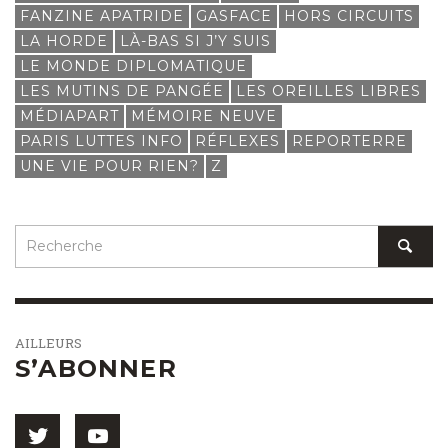
FANZINE APATRIDE
GASFACE
HORS CIRCUITS
LA HORDE
LÀ-BAS SI J’Y SUIS
LE MONDE DIPLOMATIQUE
LES MUTINS DE PANGÉE
LES OREILLES LIBRES
MÉDIAPART
MÉMOIRE NEUVE
PARIS LUTTES INFO
RÉFLEXES
REPORTERRE
UNE VIE POUR RIEN?
Z
AILLEURS
S’ABONNER