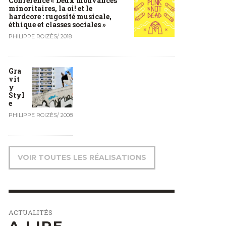
Conférence « Deux mouvances
minoritaires, la oi! et le
hardcore : rugosité musicale,
éthique et classes sociales »
PHILIPPE ROIZÈS
/
2018
Gra
vit
y
Styl
e
PHILIPPE ROIZÈS
/
2008
VOIR TOUTES LES RÉALISATIONS
ACTUALITÉS