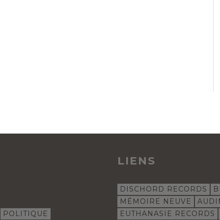
LIENS
DISCHORD RECORDS
B
MÉMOIRE NEUVE
AUDI
POLITIQUE
EUTHANASIE RECORDS