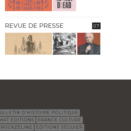
REVUE DE PRESSE
07
ULLETIN D’HISTOIRE POLITIQUE
MAT EDITIONS
FRANCE CULTURE
ROCKZELINE
EDITIONS SÉGUIER