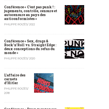
Conférence « C’est pas punk ! :
jugements, contrôle, censure et
autocensure au pays des
anticonformistes »
PHILIPPE ROIZÈS
/
2022
Conférence « Sex, drugs &
Rock’n’Roll vs. Straight Edge :
deux conceptions du refus du
monde »
PHILIPPE ROIZÈS
/
2020
L’affaire des
carnets
d’Hitler
PHILIPPE ROIZÈS
/
2018