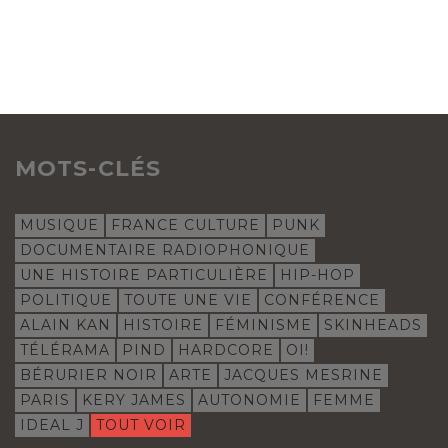
MOTS-CLÉS
MUSIQUE
FRANCE CULTURE
PUNK
DOCUMENTAIRE RADIOPHONIQUE
UNE HISTOIRE PARTICULIÈRE
HIP-HOP
POLITIQUE
TOUTE UNE VIE
CONFÉRENCE
ALAIN KAN
HISTOIRE
FÉMINISME
SKINHEADS
TÉLÉRAMA
PIND
HARDCORE
OI!
BÉRURIER NOIR
ARTE
JACQUES MESRINE
PARIS
KERY JAMES
AUTONOMIE
FEMME
IDEAL J
TOUT VOIR