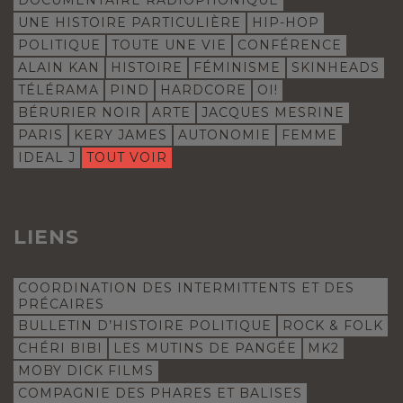
UNE HISTOIRE PARTICULIÈRE
HIP-HOP
POLITIQUE
TOUTE UNE VIE
CONFÉRENCE
ALAIN KAN
HISTOIRE
FÉMINISME
SKINHEADS
TÉLÉRAMA
PIND
HARDCORE
OI!
BÉRURIER NOIR
ARTE
JACQUES MESRINE
PARIS
KERY JAMES
AUTONOMIE
FEMME
IDEAL J
TOUT VOIR
LIENS
COORDINATION DES INTERMITTENTS ET DES
PRÉCAIRES
BULLETIN D’HISTOIRE POLITIQUE
ROCK & FOLK
CHÉRI BIBI
LES MUTINS DE PANGÉE
MK2
MOBY DICK FILMS
COMPAGNIE DES PHARES ET BALISES