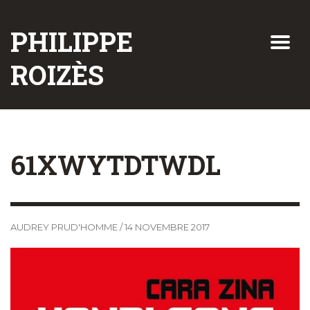
PHILIPPE
ROIZÈS
61XWYTDTWDL
AUDREY PRUD'HOMME
/
14 NOVEMBRE 2017