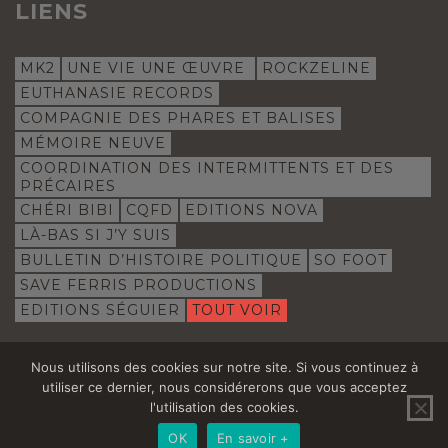
LIENS
MK2
UNE VIE UNE ŒUVRE
ROCKZELINE
EUTHANASIE RECORDS
COMPAGNIE DES PHARES ET BALISES
MÉMOIRE NEUVE
COORDINATION DES INTERMITTENTS ET DES
PRÉCAIRES
CHÉRI BIBI
CQFD
EDITIONS NOVA
LÀ-BAS SI J’Y SUIS
BULLETIN D’HISTOIRE POLITIQUE
SO FOOT
SAVE FERRIS PRODUCTIONS
EDITIONS SÉGUIER
TOUT VOIR
Nous utilisons des cookies sur notre site. Si vous continuez à
utiliser ce dernier, nous considérerons que vous acceptez
© Philippe Roizès 2026 / Tous droits réservés
↑ Retour en
l'utilisation des cookies.
Actualités
Contact
Plan du site
Mentions légales
haut de
OK
En savoir +
page