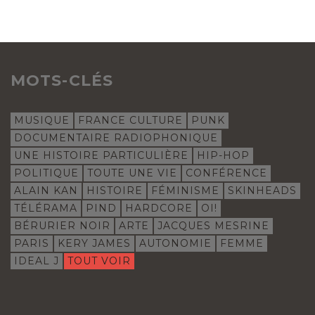
MOTS-CLÉS
MUSIQUE
FRANCE CULTURE
PUNK
DOCUMENTAIRE RADIOPHONIQUE
UNE HISTOIRE PARTICULIÈRE
HIP-HOP
POLITIQUE
TOUTE UNE VIE
CONFÉRENCE
ALAIN KAN
HISTOIRE
FÉMINISME
SKINHEADS
TÉLÉRAMA
PIND
HARDCORE
OI!
BÉRURIER NOIR
ARTE
JACQUES MESRINE
PARIS
KERY JAMES
AUTONOMIE
FEMME
IDEAL J
TOUT VOIR