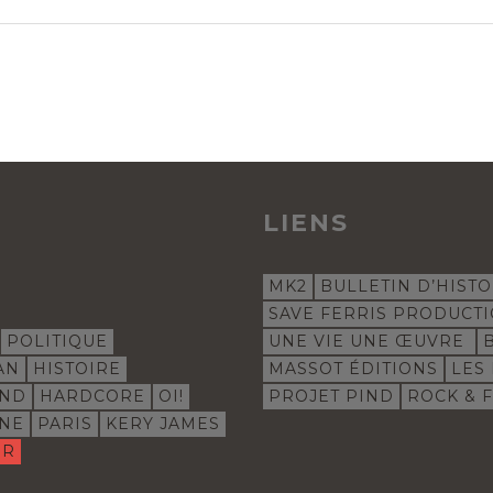
LIENS
MK2
BULLETIN D’HISTO
SAVE FERRIS PRODUCT
POLITIQUE
UNE VIE UNE ŒUVRE
AN
HISTOIRE
MASSOT ÉDITIONS
LES
IND
HARDCORE
OI!
PROJET PIND
ROCK & 
INE
PARIS
KERY JAMES
IR