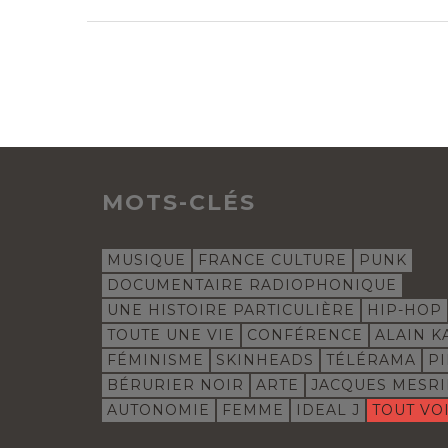
MOTS-CLÉS
MUSIQUE
FRANCE CULTURE
PUNK
DOCUMENTAIRE RADIOPHONIQUE
UNE HISTOIRE PARTICULIÈRE
HIP-HOP
TOUTE UNE VIE
CONFÉRENCE
ALAIN K
FÉMINISME
SKINHEADS
TÉLÉRAMA
P
BÉRURIER NOIR
ARTE
JACQUES MESR
AUTONOMIE
FEMME
IDEAL J
TOUT VO