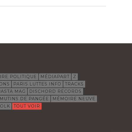
IRE POLITIQUE
MÉDIAPART
Z
IONS
PARIS LUTTES INFO
TRACKS
BASTA MAG
DISCHORD RECORDS
 MUTINS DE PANGÉE
MÉMOIRE NEUVE
FOLK
TOUT VOIR