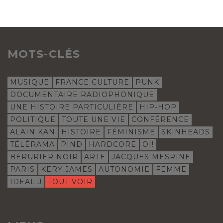
MOTS-CLÉS
MUSIQUE
FRANCE CULTURE
PUNK
DOCUMENTAIRE RADIOPHONIQUE
UNE HISTOIRE PARTICULIÈRE
HIP-HOP
POLITIQUE
TOUTE UNE VIE
CONFÉRENCE
ALAIN KAN
HISTOIRE
FÉMINISME
SKINHEADS
TÉLÉRAMA
PIND
HARDCORE
OI!
BÉRURIER NOIR
ARTE
JACQUES MESRINE
PARIS
KERY JAMES
AUTONOMIE
FEMME
IDEAL J
TOUT VOIR