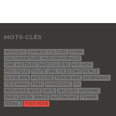
MOTS-CLÉS
MUSIQUE
FRANCE CULTURE
PUNK
DOCUMENTAIRE RADIOPHONIQUE
UNE HISTOIRE PARTICULIÈRE
HIP-HOP
POLITIQUE
TOUTE UNE VIE
CONFÉRENCE
ALAIN KAN
HISTOIRE
FÉMINISME
SKINHEADS
TÉLÉRAMA
PIND
HARDCORE
OI!
BÉRURIER NOIR
ARTE
JACQUES MESRINE
PARIS
KERY JAMES
AUTONOMIE
FEMME
IDEAL J
TOUT VOIR